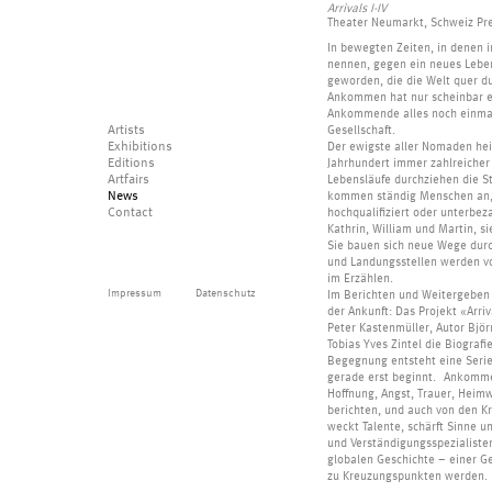
Arrivals I-IV
Theater Neumarkt, Schweiz Pr
In bewegten Zeiten, in denen
nennen, gegen ein neues Lebe
geworden, die die Welt quer du
Ankommen hat nur scheinbar ein
Ankommende alles noch einmal 
Artists
Gesellschaft.
Exhibitions
Der ewigste aller Nomaden hei
Editions
Jahrhundert immer zahlreicher 
Artfairs
Lebensläufe durchziehen die St
News
kommen ständig Menschen an, 
Contact
hochqualifiziert oder unterbez
Kathrin, William und Martin, s
Sie bauen sich neue Wege durc
und Landungsstellen werden von
im Erzählen.
Impressum
Datenschutz
Im Berichten und Weitergeben 
der Ankunft: Das Projekt «Arri
Peter Kastenmüller, Autor Bjö
Tobias Yves Zintel die Biograf
Begegnung entsteht eine Serie
gerade erst beginnt. Ankommen
Hoffnung, Angst, Trauer, Heimw
berichten, und auch von den Kr
weckt Talente, schärft Sinne 
und Verständigungsspezialist
globalen Geschichte – einer Ge
zu Kreuzungspunkten werden. I