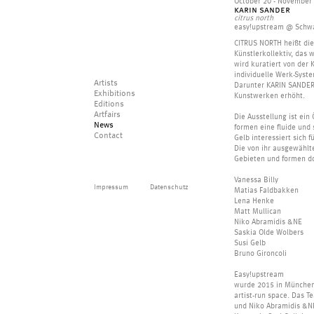
October 20 - November
karin sander
citrus north
easy!upstream @ Schwa
CITRUS NORTH heißt di
Künstlerkollektiv, das 
wird kuratiert von der K
individuelle Werk-Syst
Artists
Darunter KARIN SANDER,
Exhibitions
Kunstwerken erhöht.
Editions
Artfairs
Die Ausstellung ist ei
News
formen eine fluide und 
Contact
Gelb interessiert sich 
Die von ihr ausgewähl
Gebieten und formen do
Vanessa Billy
Impressum
Datenschutz
Matias Faldbakken
Lena Henke
Matt Mullican
Niko Abramidis &NE
Saskia Olde Wolbers
Susi Gelb
Bruno Gironcoli
Easy!upstream
wurde 2015 in München 
artist-run space. Das 
und Niko Abramidis &NE