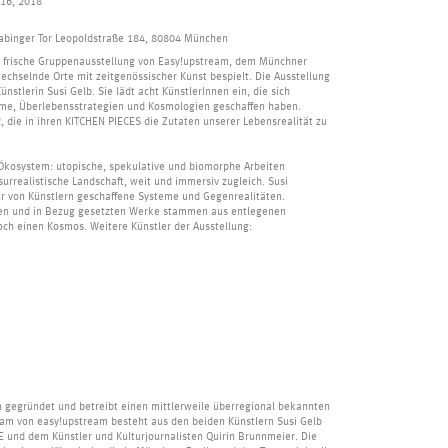
 16, 2018
binger Tor Leopoldstraße 184, 80804 München
e frische Gruppenausstellung von Easy!upstream, dem Münchner
wechselnde Orte mit zeitgenössischer Kunst bespielt. Die Ausstellung
ünstlerin Susi Gelb. Sie lädt acht KünstlerInnen ein, die sich
eme, Überlebensstrategien und Kosmologien geschaffen haben.
 die in ihren KITCHEN PIECES die Zutaten unserer Lebensrealität zu
n Ökosystem: utopische, spekulative und biomorphe Arbeiten
surrealistische Landschaft, weit und immersiv zugleich. Susi
für von Künstlern geschaffene Systeme und Gegenrealitäten.
ten und in Bezug gesetzten Werke stammen aus entlegenen
ch einen Kosmos. Weitere Künstler der Ausstellung:
gegründet und betreibt einen mittlerweile überregional bekannten
Team von easy!upstream besteht aus den beiden Künstlern Susi Gelb
 und dem Künstler und Kulturjournalisten Quirin Brunnmeier. Die