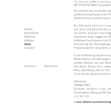
Die Zahl als Chiffre in der Kuns
ART FOYER DZ BANK Kunstsam
Wir nehmen das 25-jährige Ju
Jubiläumsausstellung einem T
Verflochtenheit sichtbar macht:
Die Zahl spielt nicht nur in un
Artists
sich durch alle Bereiche des L
Exhibitions
von Zahlen evaluiert und in A
Editions
übersetzen lässt, suggeriert Me
Artfairs
bildenden Kunst gewinnt die Za
News
Entwicklung der Zentralperspe
Contact
Proportionslehre veränderte 
In der Ausstellung werden Kuns
Maßeinheiten und Messungen od
werden Arbeiten von John Balde
Impressum
Datenschutz
Paul Evers, Tamara Grcic, Andr
Merz, Olaf Metzel, Martin Parr
Timm Ulrichs, Ignacio Uriarte 
Abbildung:
TAMARA GRCIC
Die Bank, Frankfurt (1/48), 19
Chromogener Abzug auf PE Pap
21 x 29,7 cm
» www.dzbank-kunstsammlung