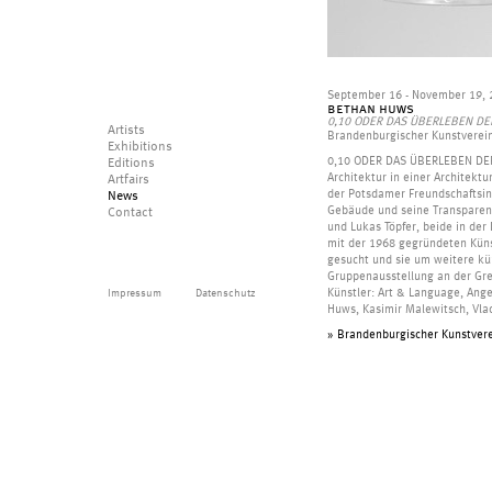
September 16 - November 19, 
bethan huws
0,10 ODER DAS ÜBERLEBEN DE
Artists
Brandenburgischer Kunstverei
Exhibitions
0,10 ODER DAS ÜBERLEBEN DER L
Editions
Architektur in einer Architekt
Artfairs
der Potsdamer Freundschaftsins
News
Gebäude und seine Transparenz 
Contact
und Lukas Töpfer, beide in der
mit der 1968 gegründeten Küns
gesucht und sie um weitere kün
Gruppenausstellung an der Gr
Impressum
Datenschutz
Künstler: Art & Language, Ange
Huws, Kasimir Malewitsch, Vla
» Brandenburgischer Kunstver