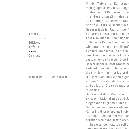
Mit der Malerei von Katharina
monographischen Ausstellungen
Kontext nimmt Katharina Grosse
ihrer Generation zählt, eine se
und überhöht sie jedwede Oberf
prinzipiell auf alle Flächen d
Gegenstände im Raum. In der A
Artists
Katharina Grosse auf Tafelbilde
Exhibitions
aber bisweilen in Dimension u
Editions
malerische Behandlung, mit der
Artfairs
wie parallele Linien und Schra
News
sich ihre Malflächen in untersc
Contact
verschwimmend unscharf. Dem B
zugleich einen nahezu körperli
Beschreibbaren lässt Grosse h
Farbverlaufes, der aufscheine
die sich damit in ihrer Malerei
Impressum
Datenschutz
(Ellipse)“ von 2009 einen eige
schiere Größe der Malerei eine
und 10 Meter Breite behauptet
Museums.
Der Kontext ihrer Malerei mit 
zwischen Rationalismus und Ut
aufgehoben zugunsten eines Dia
Gemälden, sondern gerade auch
Katharina Grosse spannt in di
als Malerin Anfang der 90er Ja
ergeben sich dabei faszinier
Im begleitenden Katalog soll