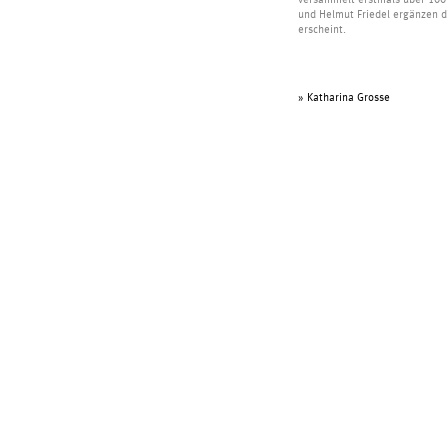
versammelt erstmals über 100 
und Helmut Friedel ergänzen d
erscheint.
» Katharina Grosse