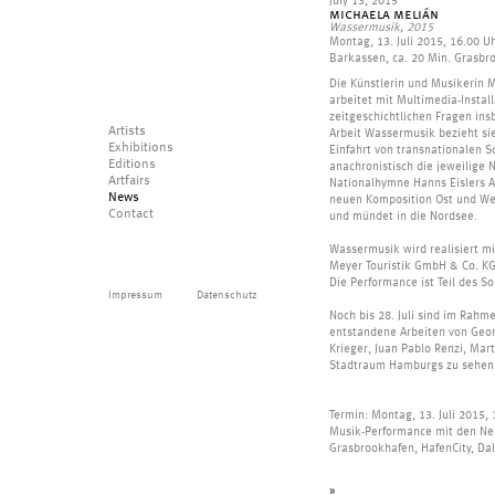
July 13, 2015
michaela melián
Wassermusik, 2015
Montag, 13. Juli 2015, 16.00 
Barkassen, ca. 20 Min. Grasb
Die Künstlerin und Musikerin 
arbeitet mit Multimedia-Instal
zeitgeschichtlichen Fragen ins
Artists
Arbeit Wassermusik bezieht sie
Exhibitions
Einfahrt von transnationalen 
Editions
anachronistisch die jeweilige
Artfairs
Nationalhymne Hanns Eislers Au
News
neuen Komposition Ost und Wes
Contact
und mündet in die Nordsee.
Wassermusik wird realisiert mi
Meyer Touristik GmbH & Co. K
Die Performance ist Teil des
Impressum
Datenschutz
Noch bis 28. Juli sind im Ra
entstandene Arbeiten von Geo
Krieger, Juan Pablo Renzi, Mar
Stadtraum Hamburgs zu sehen
Termin: Montag, 13. Juli 2015,
Musik-Performance mit den Neb
Grasbrookhafen, HafenCity, D
»